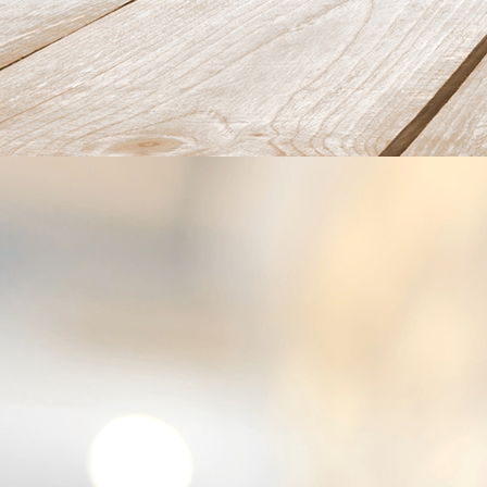
beenhammousse op geroosterd brood