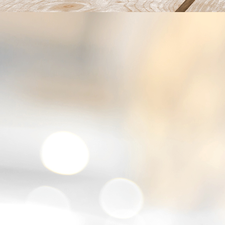
kroepkoek tonijn met currymayo en komkommer